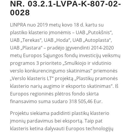
NR. 03.2.1-LVPA-K-807-02-
0028
LINPRA nuo 2019 metų kovo 18 d. kartu su
plastiko klasterio įmonėmis – UAB „Putokšnis“,
UAB „Terekas“, UAB „Hoda“, UAB „Autoplasta“,
UAB „Plastara“ – pradėjo įgyvendinti 2014-2020
metų Europos Sąjungos fondų investicijų veiksmų
programos 3 prioriteto „Smulkiojo ir vidutinio
verslo konkurencingumo skatinimas“ priemonės
„Verslo klasteris LT“ projektą „Plastikų pramonės
klasterio narių augimo ir eksporto skatinimas“. Iš
Europos regioninės plėtros fondo skirta
finansavimo suma sudaro 318 505,46 Eur.
Projektu siekiama padidinti plastikų klasterio
įmonių pardavimus bei eksportą. Taip pat
klasteris ketina dalyvauti Europos technologijų