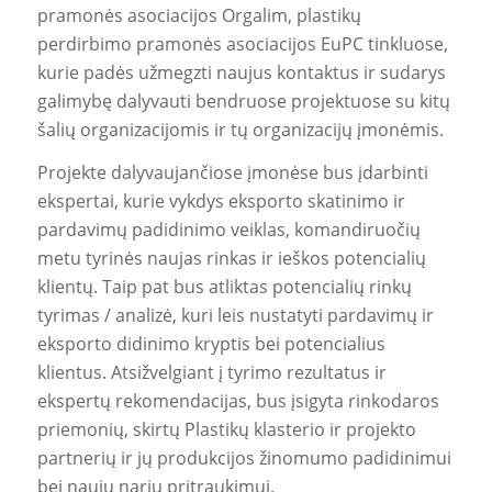
pramonės asociacijos Orgalim, plastikų
perdirbimo pramonės asociacijos EuPC tinkluose,
kurie padės užmegzti naujus kontaktus ir sudarys
galimybę dalyvauti bendruose projektuose su kitų
šalių organizacijomis ir tų organizacijų įmonėmis.
Projekte dalyvaujančiose įmonėse bus įdarbinti
ekspertai, kurie vykdys eksporto skatinimo ir
pardavimų padidinimo veiklas, komandiruočių
metu tyrinės naujas rinkas ir ieškos potencialių
klientų. Taip pat bus atliktas potencialių rinkų
tyrimas / analizė, kuri leis nustatyti pardavimų ir
eksporto didinimo kryptis bei potencialius
klientus. Atsižvelgiant į tyrimo rezultatus ir
ekspertų rekomendacijas, bus įsigyta rinkodaros
priemonių, skirtų Plastikų klasterio ir projekto
partnerių ir jų produkcijos žinomumo padidinimui
bei naujų narių pritraukimui.