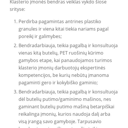
Klasterio įmonės bendras veiklas vykdo šiose
srityse:
Perdirba pagamintas antrines plastiko
granules ir viena kitai tiekia nariams pagal
poreikį ir galimybes;
Bendradarbiauja, teikia pagalbą ir konsultuoja
vienas kitą butelių, PET ruošinių kūrimo
gamybos etape, kai panaudojamos turimos
klasterio įmonių darbuotojų ekspertinės
kompetencijos, be kurių nebūtų įmanoma
pagaminti gero ir kokybiško gaminio;
Bendradarbiauja, teikia pagalbą ir konsultuoja
dėl butelių putimo/gaminimo mašinos, nes
gaminant butelių putimo mašiną betarpiškai
reikalinga įmonių, kurios naudoja dalį arba
visą įrangą savo gamyboje. Tarpusavio