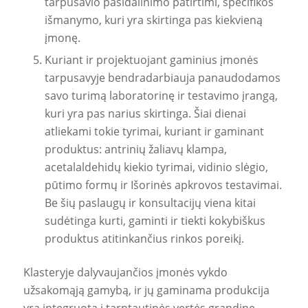
tarpusavio pasidalinimo patirtimi, specifikos
išmanymo, kuri yra skirtinga pas kiekvieną
įmonę.
Kuriant ir projektuojant gaminius įmonės
tarpusavyje bendradarbiauja panaudodamos
savo turimą laboratorinę ir testavimo įrangą,
kuri yra pas narius skirtinga. Šiai dienai
atliekami tokie tyrimai, kuriant ir gaminant
produktus: antrinių žaliavų klampa,
acetalaldehidų kiekio tyrimai, vidinio slėgio,
pūtimo formų ir Išorinės apkrovos testavimai.
Be šių paslaugų ir konsultacijų viena kitai
sudėtinga kurti, gaminti ir tiekti kokybiškus
produktus atitinkančius rinkos poreikį.
Klasteryje dalyvaujančios įmonės vykdo
užsakomąją gamybą, ir jų gaminama produkcija