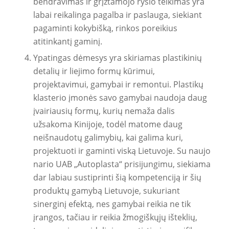
bendravimas ir grįžtamojo ryšio teikimas yra
labai reikalinga pagalba ir paslauga, siekiant
pagaminti kokybišką, rinkos poreikius
atitinkantį gaminį.
Ypatingas dėmesys yra skiriamas plastikinių
detalių ir liejimo formų kūrimui,
projektavimui, gamybai ir remontui. Plastikų
klasterio įmonės savo gamybai naudoja daug
įvairiausių formų, kurių nemaža dalis
užsakoma Kinijoje, todėl matome daug
neišnaudotų galimybių, kai galima kuri,
projektuoti ir gaminti viską Lietuvoje. Su naujo
nario UAB „Autoplasta“ prisijungimu, siekiama
dar labiau sustiprinti šią kompetenciją ir šių
produktų gamybą Lietuvoje, sukuriant
sinerginį efektą, nes gamybai reikia ne tik
įrangos, tačiau ir reikia žmogiškųjų išteklių,